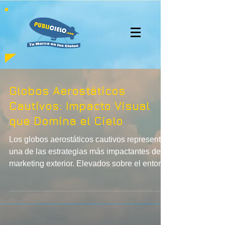
Globos Aerostáticos
Cautivos: Impacto Visual
que Domina el Cielo
Los globos aerostáticos cautivos representan
una de las estrategias más impactantes del
marketing exterior. Elevados sobre el entorno
urbano, captan atención inmediata y
posicionan a las marcas como innovadoras y
líderes. Su visibilidad constante,
personalización total y fuerte carga simbólica
los convierten en herramientas ideales para