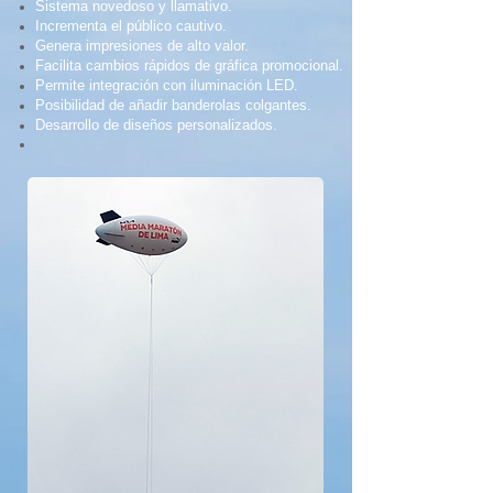
Sistema novedoso y llamativo.
Incrementa el público cautivo.
Genera impresiones de alto valor.
Facilita cambios rápidos de gráfica promocional.
Permite integración con iluminación LED.
Posibilidad de añadir banderolas colgantes.
Desarrollo de diseños personalizados.