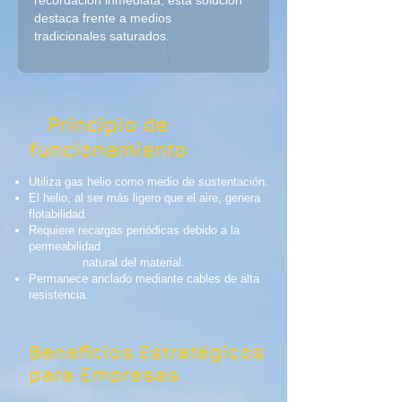
recordación inmediata, esta solución
destaca frente a medios
tradicionales saturados.​
​​
Principio de
funcionamiento
Utiliza gas helio como medio de sustentación.
El helio, al ser más ligero que el aire, genera
flotabilidad.
Requiere recargas periódicas debido a la
permeabilidad
natural del material.
Permanece anclado mediante cables de alta
resistencia.
Beneficios Estratégicos
para Empresas