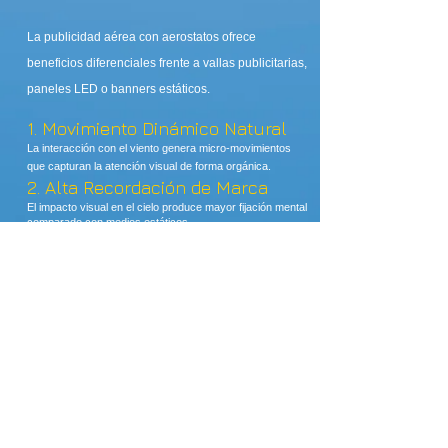
La publicidad aérea con aerostatos ofrece
beneficios diferenciales frente a vallas publicitarias,
paneles LED o banners estáticos.
1. Movimiento Dinámico Natural
La interacción con el viento genera micro-movimientos
que capturan la atención visual de forma orgánica.
2. Alta Recordación de Marca
El impacto visual en el cielo produce mayor fijación mental
comparado con medios estáticos.
3. Visibilidad 360°
Puede observarse desde múltiples ángulos y distancias.
4. Mayor Impacto en Eventos
Masivos
Ideal para:
Ferias comerciales
Conciertos
Activaciones de marca
Lanzamientos de producto
Eventos deportivos
5. Diferenciación Competitiva
Formato innovador que posiciona la marca como