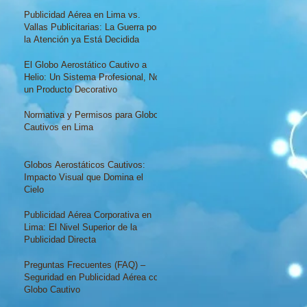
Realmente Ocurre Ante una Fuga o
Pinchadura
Publicidad Aérea en Lima vs.
Vallas Publicitarias: La Guerra por
la Atención ya Está Decidida
El Globo Aerostático Cautivo a
Helio: Un Sistema Profesional, No
un Producto Decorativo
Normativa y Permisos para Globos
Cautivos en Lima
Globos Aerostáticos Cautivos:
Impacto Visual que Domina el
Cielo
Publicidad Aérea Corporativa en
Lima: El Nivel Superior de la
Publicidad Directa
Preguntas Frecuentes (FAQ) –
Seguridad en Publicidad Aérea con
Globo Cautivo