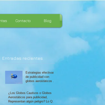
ntas
Contacto
Blog
Entradas recientes
Estrategias efectivas
de publicidad con
e
globos aerostáticos en
Lima
¿Los Globos Cautivos o Globos
Aerostáticos para publicidad,
en
Representan algún peligro? Lo Que