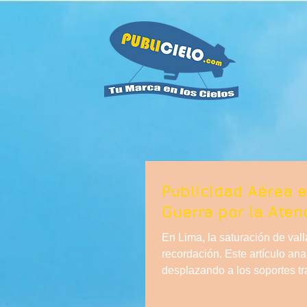
Publicidad Aérea en
Guerra por la Aten
En Lima, la saturación de val
recordación. Este artículo ana
desplazando a los soportes tr
exclusividad y ruptura del pat
una estrategia de posicionami