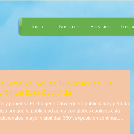
Inicio
Nosotros
Servicios
Pregu
 Lima vs. Vallas Publicitarias: La
ción ya Está Decidida
las y paneles LED ha generado ceguera publicitaria y pérdida d
liza por qué la publicidad aérea con globos cautivos está
adicionales: mayor visibilidad 360°, exposición continua,
rón urbano. Frente al ruido visual, elevar la marca se convierte 
ento superior, con operación técnica especializada y dominio