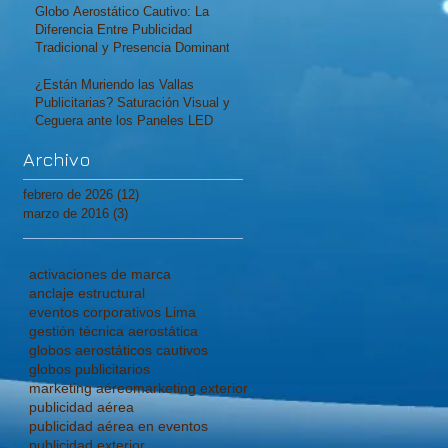
Globo Aerostático Cautivo: La
Diferencia Entre Publicidad
Tradicional y Presencia Dominante
¿Están Muriendo las Vallas
la
Publicitarias? Saturación Visual y
Ceguera ante los Paneles LED
Archivo
febrero de 2026
(12)
12 entradas
marzo de 2016
(3)
3 entradas
activaciones de marca
anclaje estructural
eventos corporativos Lima
gestión técnica aerostática
globos aerostáticos cautivos
globos publicitarios
marketing aéreo
marketing exterior
publicidad aérea
publicidad aérea en eventos
publicidad exterior