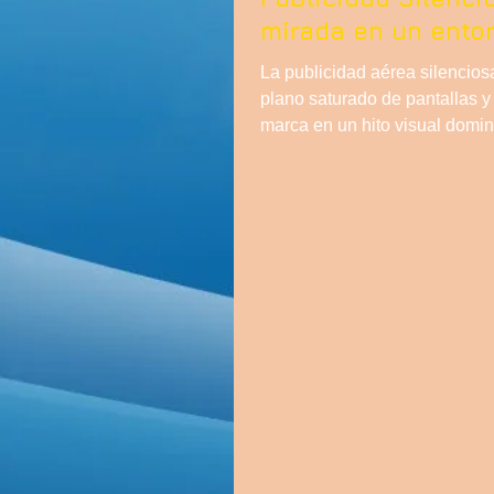
mirada en un ento
La publicidad aérea silencios
plano saturado de pantallas y
marca en un hito visual domin
posicionamiento premium. En 
altura significa capturar la mir
conversión.