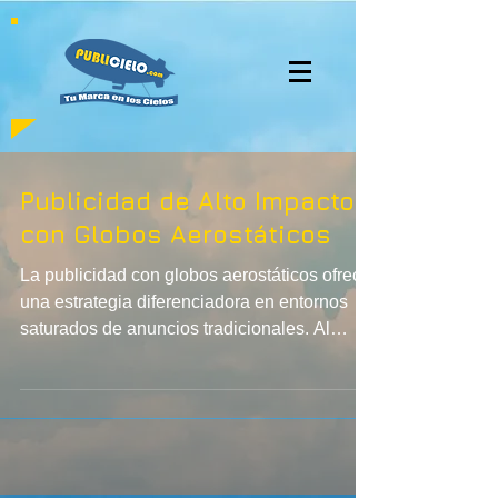
Publicidad de Alto Impacto
con Globos Aerostáticos
La publicidad con globos aerostáticos ofrece
una estrategia diferenciadora en entornos
saturados de anuncios tradicionales. Al
operar en el espacio aéreo, garantiza
visibilidad limpia, impacto inmediato y
posicionamiento territorial efectivo. Ideal
para eventos, lanzamientos e
inauguraciones, convierte cualquier
ubicación en un punto de referencia visible a