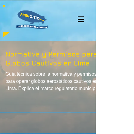
Normativa y Permisos para
Globos Cautivos en Lima
Guía técnica sobre la normativa y permisos
para operar globos aerostáticos cautivos en
Lima. Explica el marco regulatorio municipal,
diferencias frente a soportes publicitarios
fijos y los requisitos operativos en espacio
público. Detalla autorizaciones, supervisión
técnica, gestión de helio, monitoreo climático
y posibles implicancias aeronáuticas. Un
enfoque profesional para garantizar