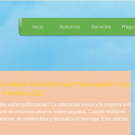
Inicio
Nosotros
Servicios
Pregu
s Vallas Publicitarias? Saturación Visua
s Paneles LED
as vallas publicitarias? La saturación visual y la ceguera ante
cto en entornos urbanos sobrecargados. Cuando múltiples
nte, el cerebro filtra y neutraliza el mensaje. Este artículo
cturales de las vallas tradicionales y expone cómo la publicidad
 emerge como alternativa estratégica, exclusiva y de alto