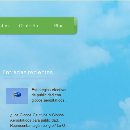
ntas
Contacto
Blog
Entradas recientes
l
Estrategias efectivas
de publicidad con
globos aerostáticos en
Lima
¿Los Globos Cautivos o Globos
Aerostáticos para publicidad,
Representan algún peligro? Lo Que