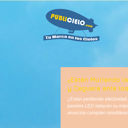
¿Están Muriendo la
y Ceguera ante lo
¿Están perdiendo efectividad l
paneles LED reducen su impa
anuncios compiten simultáneame
analiza las limitaciones estru
aérea con globos aerostáticos