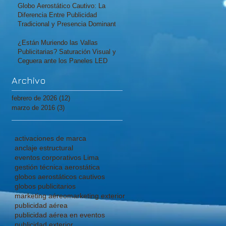
Globo Aerostático Cautivo: La
Diferencia Entre Publicidad
Tradicional y Presencia Dominante
¿Están Muriendo las Vallas
Publicitarias? Saturación Visual y
Ceguera ante los Paneles LED
Archivo
febrero de 2026
(12)
12 entradas
marzo de 2016
(3)
3 entradas
activaciones de marca
anclaje estructural
eventos corporativos Lima
gestión técnica aerostática
globos aerostáticos cautivos
globos publicitarios
marketing aéreo
marketing exterior
publicidad aérea
publicidad aérea en eventos
publicidad exterior