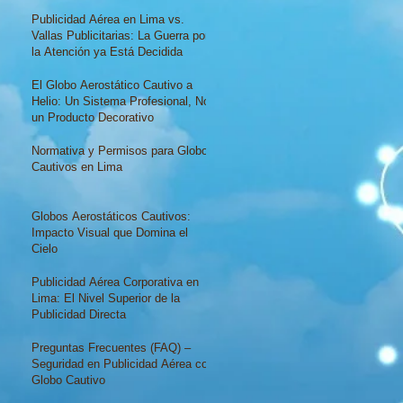
Realmente Ocurre Ante una Fuga o
Pinchadura
Publicidad Aérea en Lima vs.
Vallas Publicitarias: La Guerra por
la Atención ya Está Decidida
El Globo Aerostático Cautivo a
Helio: Un Sistema Profesional, No
un Producto Decorativo
Normativa y Permisos para Globos
Cautivos en Lima
Globos Aerostáticos Cautivos:
Impacto Visual que Domina el
Cielo
Publicidad Aérea Corporativa en
Lima: El Nivel Superior de la
Publicidad Directa
Preguntas Frecuentes (FAQ) –
Seguridad en Publicidad Aérea con
Globo Cautivo